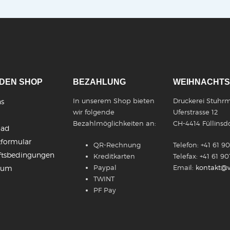
DEN SHOP
BEZAHLUNG
WEIHNACHTS
In unserem Shop bieten
Druckerei Stuhr
s
wir folgende
Uferstrasse 12
Bezahlmöglichkeiten an:
CH-4414 Füllinsdo
oad
formular
QR-Rechnung
Telefon: +41 61 9
ftsbedingungen
Kreditkarten
Telefax: +41 61 90
Paypal
Email:
kontakt@w
sum
TWINT
PF Pay