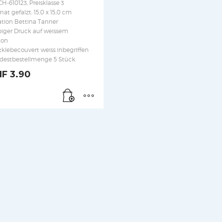
CH-610123, Preisklasse 3
at gefalzt: 15,0 x 15,0 cm
ation Bettina Tanner
biger Druck auf weissem
ton
tklebecouvert weiss inbegriffen
destbestellmenge 5 Stück
HF
3.90