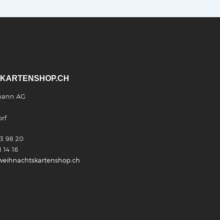
KARTENSHOP.CH
mann AG
rf
03 98 20
1 14 16
eihnachtskartenshop.ch