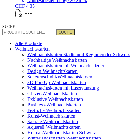
Mindestbestellmenge 20 Stück
gewählt
CHF
4.35
werden
SUCHE
SUCHE
Alle Produkte
Weihnachtskarten
Weihnachtskarten Städte und Regionen der Schweiz
Nachhaltige Weihnachtskarten
Weihnachtskarten mit Weihnachtsliedern
Design-Weihnachtskarten
Scherenschnitt-Weihnachtskarten
3D Pop Up Weihnachtskarten
Weihnachtskarten mit Laserstanzung
Glitzer-Weihnachtskarten
Exklusive Weihnachtskarten
Business-Weihnachtskarten
Festliche Weihnachtskarten
Kunst-Weihnachtskarten
Sakrale Weihnachtskarten
Aquarell-Weihnachtskarten
Heimat-Weihnachtskarten Schweiz
Winterlandschaften Weihnachtskarten