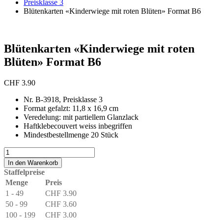
Preisklasse 3
Blütenkarten «Kinderwiege mit roten Blüten» Format B6
Blütenkarten «Kinderwiege mit roten
Blüten» Format B6
CHF
3.90
Nr. B-3918, Preisklasse 3
Format gefalzt: 11,8 x 16,9 cm
Veredelung: mit partiellem Glanzlack
Haftklebecouvert weiss inbegriffen
Mindestbestellmenge 20 Stück
Blütenkarten
«Kinderwiege
In den Warenkorb
mit
Staffelpreise
roten
Menge
Preis
Blüten»
1 - 49
CHF
3.90
Format
B6
50 - 99
CHF
3.60
Menge
100 - 199
CHF
3.00