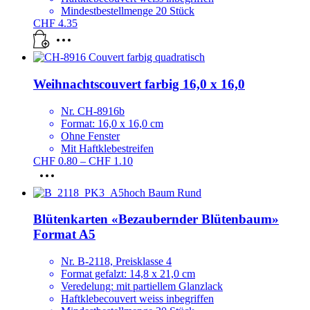
Mindestbestellmenge 20 Stück
CHF
4.35
Weihnachtscouvert farbig 16,0 x 16,0
Nr. CH-8916b
Format: 16,0 x 16,0 cm
Ohne Fenster
Mit Haftklebestreifen
Preisspanne:
CHF
0.80
–
CHF
1.10
Dieses
CHF 0.80
Produkt
bis
weist
CHF 1.10
mehrere
Blütenkarten «Bezaubernder Blütenbaum»
Varianten
Format A5
auf.
Die
Optionen
Nr. B-2118, Preisklasse 4
können
Format gefalzt: 14,8 x 21,0 cm
auf
Veredelung: mit partiellem Glanzlack
der
Haftklebecouvert weiss inbegriffen
Produktseite