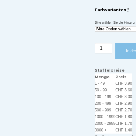
Farbvarianten
*
Bitte wählen Sie die Hinterg
«Ihr
In de
Kinderlein,
kommet»
Weihnachtsliederk
Staffelpreise
Menge
Menge
Preis
1 - 49
CHF
3.90
50 - 99
CHF
3.60
100 - 199
CHF
3.00
200 - 499
CHF
2.90
500 - 999
CHF
2.70
1000 - 1999
CHF
1.80
2000 - 2999
CHF
1.70
3000 +
CHF
1.40