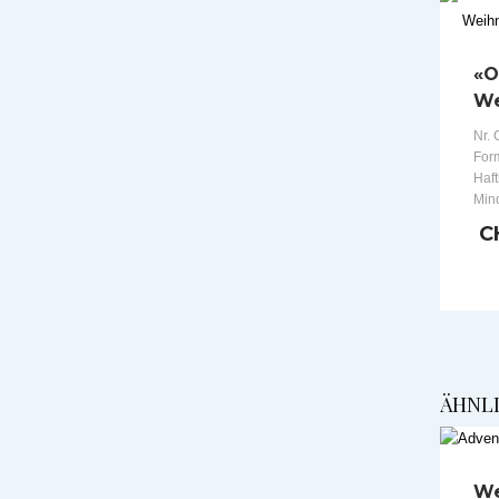
«O
We
Nr. 
Form
Haft
Min
C
ÄHNL
We