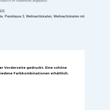
omatisch im Warenkorb angepasst.
121
te
,
Preisklasse 3
,
Weihnachtskarten
,
Weihnachtskarten mit
er Vorderseite gedruckt. Eine schöne
chiedene Farbkombinationen erhältlich.