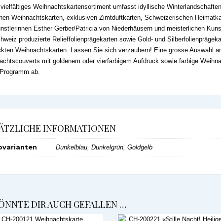
vielfältiges Weihnachtskartensortiment umfasst idyllische Winterlandschaft
chen Weihnachtskarten, exklusiven Zimtduftkarten, Schweizerischen Heimat
nstlerinnen Esther Gerber/Patricia von Niederhäusern und meisterlichen Kuns
hweiz produzierte Relieffolienprägekarten sowie Gold- und Silberfolienprägek
kten Weihnachtskarten. Lassen Sie sich verzaubern! Eine grosse Auswahl an
chtscouverts mit goldenem oder vierfarbigem Aufdruck sowie farbige Weihn
 Programm ab.
ÄTZLICHE INFORMATIONEN
bvarianten
Dunkelblau, Dunkelgrün, Goldgelb
ÖNNTE DIR AUCH GEFALLEN …