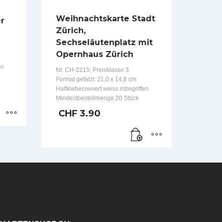
Weihnachtskarte Stadt
er
Zürich,
Sechseläutenplatz mit
Opernhaus Zürich
en
Nr. CH-2215, Preisklasse 3
Format gefalzt: 21,0 x 14,8 cm
Haftklebecouvert weiss inbegriffen
Mindestbestellmenge 20 Stück
CHF
3.90