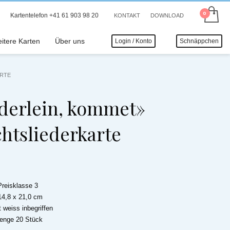
Kartentelefon +41 61 903 98 20
KONTAKT
DOWNLOAD
itere Karten
Über uns
Login / Konto
Schnäppchen
ARTE
nderlein, kommet»
htsliederkarte
Preisklasse 3
14,8 x 21,0 cm
 weiss inbegriffen
menge 20 Stück