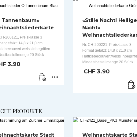
 Tannenbaum»
«Stille Nacht! Heilige
ihnachtsliederkarte
Nacht»
Weihnachtsliederka
CH-200121, Preisklasse 3
at gefalzt: 14,8 x 21,0 cm
Nr. CH-200221, Preisklasse 3
klebecouvert weiss inbegriffen
Format gefalzt: 14,8 x 21,0 cm
destbestellmenge 20 Stück
Haftklebecouvert weiss inbegriff
Mindestbestellmenge 20 Stück
HF
3.90
CHF
3.90
ICHE PRODUKTE
ihnachtskarte Stadt
Weihnachtskarte St