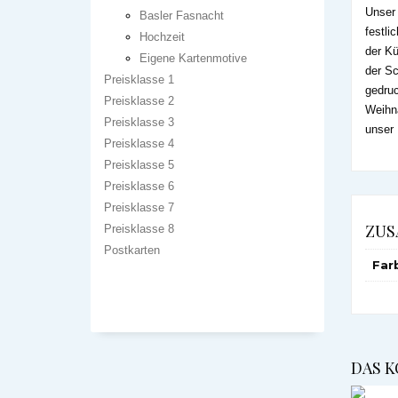
Unser 
Basler Fasnacht
festli
Hochzeit
der Kü
Eigene Kartenmotive
der Sc
Preisklasse 1
gedruc
Preisklasse 2
Weihna
Preisklasse 3
unser
Preisklasse 4
Preisklasse 5
Preisklasse 6
Preisklasse 7
ZUS
Preisklasse 8
Postkarten
Far
DAS K