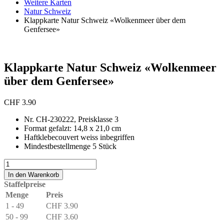
Weitere Karten
Natur Schweiz
Klappkarte Natur Schweiz «Wolkenmeer über dem
Genfersee»
Klappkarte Natur Schweiz «Wolkenmeer
über dem Genfersee»
CHF
3.90
Nr. CH-230222, Preisklasse 3
Format gefalzt: 14,8 x 21,0 cm
Haftklebecouvert weiss inbegriffen
Mindestbestellmenge 5 Stück
Klappkarte
Natur
In den Warenkorb
Schweiz
Staffelpreise
«Wolkenmeer
Menge
Preis
über
1 - 49
CHF
3.90
dem
Genfersee»
50 - 99
CHF
3.60