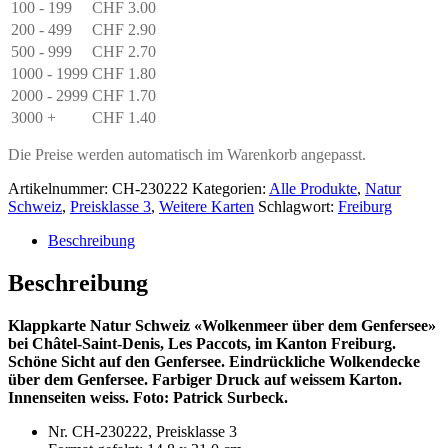
Menge
100 - 199
CHF
3.00
200 - 499
CHF
2.90
500 - 999
CHF
2.70
1000 - 1999
CHF
1.80
2000 - 2999
CHF
1.70
3000 +
CHF
1.40
Die Preise werden automatisch im Warenkorb angepasst.
Artikelnummer:
CH-230222
Kategorien:
Alle Produkte
,
Natur
Schweiz
,
Preisklasse 3
,
Weitere Karten
Schlagwort:
Freiburg
Beschreibung
Beschreibung
Klappkarte Natur Schweiz «Wolkenmeer über dem Genfersee»
bei Châtel-Saint-Denis, Les Paccots, im Kanton Freiburg.
Schöne Sicht auf den Genfersee. Eindrückliche Wolkendecke
über dem Genfersee. Farbiger Druck auf weissem Karton.
Innenseiten weiss. Foto: Patrick Surbeck.
Nr. CH-230222, Preisklasse 3