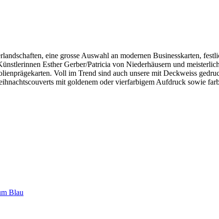
terlandschaften, eine grosse Auswahl an modernen Businesskarten, fest
nstlerinnen Esther Gerber/Patricia von Niederhäusern und meisterliche
olienprägekarten. Voll im Trend sind auch unsere mit Deckweiss gedru
ihnachtscouverts mit goldenem oder vierfarbigem Aufdruck sowie far