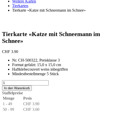
Weitere Karten
Tierkarten
Tierkarte «Katze mit Schneemann im Schnee»
Tierkarte «Katze mit Schneemann im
Schnee»
CHF
3.90
Nr. CH-500322, Preisklasse 3
Format gefalzt: 15,0 x 15,0 cm
Haftklebecouvert weiss inbegriffen
Mindestbestellmenge 5 Stück
Tierkarte
«Katze
In den Warenkorb
mit
Staffelpreise
Schneemann
Menge
Preis
im
1 - 49
CHF
3.90
Schnee»
Menge
50 - 99
CHF
3.60