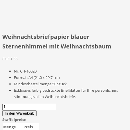
Weihnachtsbriefpapier blauer
Sternenhimmel mit Weihnachtsbaum
CHF
1.55
Nr. CH-10020
Format: A4 (21,0 x 29,7 cm)
Mindestbestellmenge 50 Stück
Exklusive, farbig bedruckte Briefblätter für Ihre persönlichen,
stimmungsvollen Weihnachtsbriefe.
Weihnachtsbriefpapier
blauer
In den Warenkorb
Sternenhimmel
Staffelpreise
mit
Menge
Preis