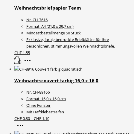
Weihnachtsbriefpapier Team
Nr. CH-7616
Format: A4 (21,0 x 29,7 cm)
Mindestbestellmenge 50 Stück
Exklusive, farbig bedruckte Briefblätter für Ihre
persönlichen, stimmungsvollen Weihnachtsbriefe.
CHF
1.55
Weihnachtscouvert farbig 16,0 x 16,0
Nr. CH-8916b
Format: 16,0 x 16,0 cm
Ohne Fenster
Mit Haftklebestreifen
Preisspanne:
CHF
0.80
–
CHF
1.10
Dieses
CHF 0.80
Produkt
bis