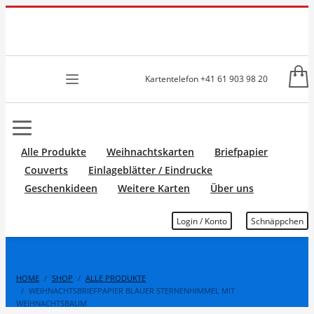
Kartentelefon +41 61 903 98 20
Alle Produkte
Weihnachtskarten
Briefpapier
Couverts
Einlageblätter / Eindrucke
Geschenkideen
Weitere Karten
Über uns
Login / Konto
Schnäppchen
HOME
SHOP
ALLE PRODUKTE
WEIHNACHTSBRIEFPAPIER BLAUER STERNENHIMMEL MIT
WEIHNACHTSBAUM