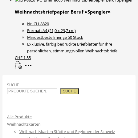
weist
CHF 1.10
mehrere
Weihnachtsbriefpapier Beruf «Spengler»
Varianten
Nr. CH-8820
auf.
Format: A4 (21,0 x 29,7 cm)
Die
Mindestbestellmenge 50 Stück
Optionen
Exklusive, farbig bedruckte Briefblätter für Ihre
können
persönlichen, stimmungsvollen Weihnachtsbriefe.
auf
CHF
1.55
der
Produktseite
gewählt
werden
SUCHE
SUCHE
Alle Produkte
Weihnachtskarten
Weihnachtskarten Städte und Regionen der Schweiz