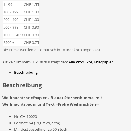
Weihnachtsbaum
1 - 99
CHF
1.55
Menge
100 - 199
CHF
1.30
200 - 499
CHF
1.00
500 - 999
CHF
0.90
1000 - 2499
CHF
0.80
2500 +
CHF
0.75
Die Preise werden automatisch im Warenkorb angepasst.
Artikelnummer:
CH-10020
Kategorien:
Alle Produkte
,
Briefpapier
Beschreibung
Beschreibung
Weihnachtsbriefpapier – Blauer Sternenhimmel mit
Weihnachtsbaum und Text «Frohe Weihnachten».
Nr. CH-10020
Format: A4 (21,0 x 29,7 cm)
Mindestbestellmenge 50 Stück