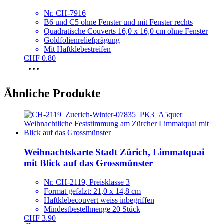
Nr. CH-7916
B6 und C5 ohne Fenster und mit Fenster rechts
Quadratische Couverts 16,0 x 16,0 cm ohne Fenster
Goldfolienreliefprägung
Mit Haftklebestreifen
CHF
0.80
Dieses
Produkt
weist
Ähnliche Produkte
mehrere
Varianten
auf.
Die
Optionen
können
auf
Weihnachtskarte Stadt Zürich, Limmatquai
der
mit Blick auf das Grossmünster
Produktseite
gewählt
Nr. CH-2119, Preisklasse 3
werden
Format gefalzt: 21,0 x 14,8 cm
Haftklebecouvert weiss inbegriffen
Mindestbestellmenge 20 Stück
CHF
3.90