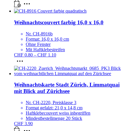
Weihnachtscouvert farbig 16,0 x 16,0
Nr. CH-8916b
Format: 16,0 x 16,0 cm
Ohne Fenster
Mit Haftklebestreifen
Preisspanne:
CHF
0.80
–
CHF
1.10
Dieses
CHF 0.80
Produkt
bis
weist
CHF 1.10
mehrere
Varianten
Weihnachtskarte Stadt Zürich, Limmatquai
auf.
mit Blick auf Zürichsee
Die
Optionen
können
Nr. CH-2220, Preisklasse 3
auf
Format gefalzt: 21,0 x 14,8 cm
der
Haftklebecouvert weiss inbegriffen
Produktseite
Mindestbestellmenge 20 Stück
gewählt
CHF
3.90
werden