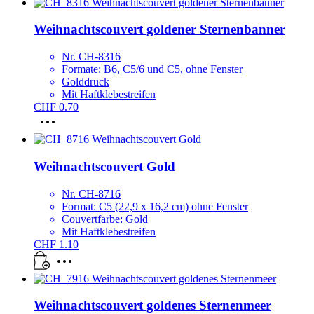
Weihnachtscouvert goldener Sternenbanner
Nr. CH-8316
Formate: B6, C5/6 und C5, ohne Fenster
Golddruck
Mit Haftklebestreifen
CHF
0.70
Dieses
Produkt
weist
mehrere
Weihnachtscouvert Gold
Varianten
auf.
Nr. CH-8716
Die
Format: C5 (22,9 x 16,2 cm) ohne Fenster
Optionen
Couvertfarbe: Gold
können
Mit Haftklebestreifen
auf
CHF
1.10
der
Produktseite
gewählt
werden
Weihnachtscouvert goldenes Sternenmeer