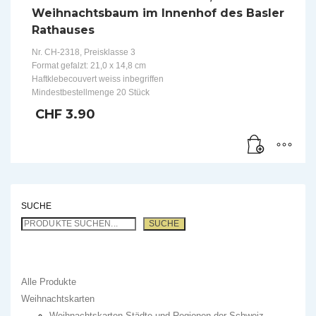
Weihnachtsbaum im Innenhof des Basler
Rathauses
Nr. CH-2318, Preisklasse 3
Format gefalzt: 21,0 x 14,8 cm
Haftklebecouvert weiss inbegriffen
Mindestbestellmenge 20 Stück
CHF
3.90
SUCHE
SUCHE
Alle Produkte
Weihnachtskarten
Weihnachtskarten Städte und Regionen der Schweiz