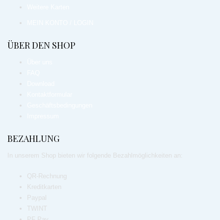
Weitere Karten
MEIN KONTO / LOGIN
ÜBER DEN SHOP
Über uns
FAQ
Download
Kontaktformular
Geschäftsbedingungen
Impressum
BEZAHLUNG
In unserem Shop bieten wir folgende Bezahlmöglichkeiten an:
QR-Rechnung
Kreditkarten
Paypal
TWINT
PF Pay