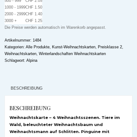
500 - 999
CHF
2.05
1000 - 1999
CHF
1.50
2000 - 2999
CHF
1.40
3000 +
CHF
1.25
Die Preise werden automatisch im Warenkorb angepasst.
Artikelnummer:
1484
Kategorien:
Alle Produkte
,
Kunst-Weihnachtskarten
,
Preisklasse 2
,
Weihnachtskarten
,
Winterlandschaften Weihnachtskarten
Schlagwort:
Alpina
BESCHREIBUNG
BESCHREIBUNG
Weihnachtskarte – 4 Weihnachtsszenen. Tiere im
Wald, beleuchteter Weihnachtsbaum und
Weihnachtsmann auf Schlitten. Pinguine mit