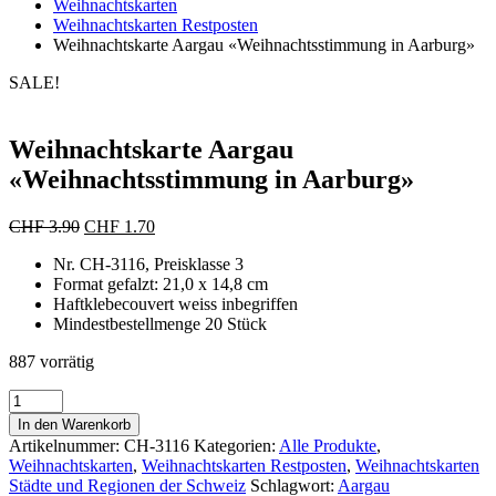
Weihnachtskarten
Weihnachtskarten Restposten
Weihnachtskarte Aargau «Weihnachtsstimmung in Aarburg»
SALE!
Weihnachtskarte Aargau
«Weihnachtsstimmung in Aarburg»
Ursprünglicher
Aktueller
CHF
3.90
CHF
1.70
Preis
Preis
Nr. CH-3116, Preisklasse 3
war:
ist:
Format gefalzt: 21,0 x 14,8 cm
CHF 3.90
CHF 1.70.
Haftklebecouvert weiss inbegriffen
Mindestbestellmenge 20 Stück
887 vorrätig
Weihnachtskarte
Aargau
In den Warenkorb
«Weihnachtsstimmung
Artikelnummer:
CH-3116
Kategorien:
Alle Produkte
,
in
Weihnachtskarten
,
Weihnachtskarten Restposten
,
Weihnachtskarten
Aarburg»
Städte und Regionen der Schweiz
Schlagwort:
Aargau