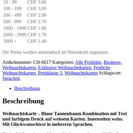
Menge
50 - 99
CHF
3.60
100 - 199
CHF
3.00
200 - 499
CHF
2.90
500 - 999
CHF
2.70
1000 - 1999
CHF
1.80
2000 - 2999
CHF
1.70
3000 +
CHF
1.40
Die Preise werden automatisch im Warenkorb angepasst.
Artikelnummer:
CH-6617
Kategorien:
Alle Produkte
,
Business-
Weihnachtskarten
,
Exklusive Weihnachtskarten
,
Festliche
Weihnachtskarten
,
Preisklasse 3
,
Weihnachtskarten
Schlagwort:
Sprachen
Beschreibung
Beschreibung
Weihnachtskarte – Blaue Tannenbaum-Kombination mit Text
und farbigem Druck auf weissem Karton. Innenseiten weiss.
Mit Glückwunschtext in mehreren Sprachen.