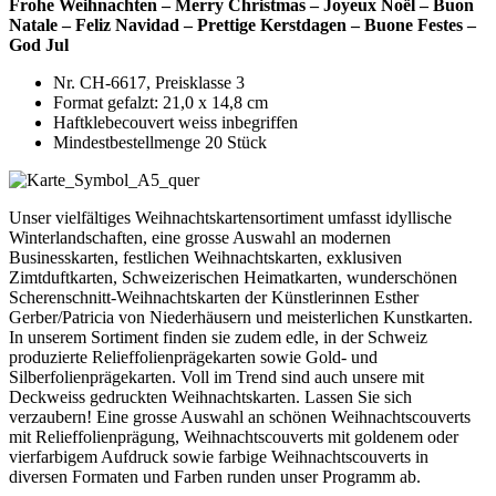
Frohe Weihnachten – Merry Christmas – Joyeux Noël – Buon
Natale – Feliz Navidad – Prettige Kerstdagen – Buone Festes –
God Jul
Nr. CH-6617, Preisklasse 3
Format gefalzt: 21,0 x 14,8 cm
Haftklebecouvert weiss inbegriffen
Mindestbestellmenge 20 Stück
Unser vielfältiges Weihnachtskartensortiment umfasst idyllische
Winterlandschaften, eine grosse Auswahl an modernen
Businesskarten, festlichen Weihnachtskarten, exklusiven
Zimtduftkarten, Schweizerischen Heimatkarten, wunderschönen
Scherenschnitt-Weihnachtskarten der Künstlerinnen Esther
Gerber/Patricia von Niederhäusern und meisterlichen Kunstkarten.
In unserem Sortiment finden sie zudem edle, in der Schweiz
produzierte Relieffolienprägekarten sowie Gold- und
Silberfolienprägekarten. Voll im Trend sind auch unsere mit
Deckweiss gedruckten Weihnachtskarten. Lassen Sie sich
verzaubern! Eine grosse Auswahl an schönen Weihnachtscouverts
mit Relieffolienprägung, Weihnachtscouverts mit goldenem oder
vierfarbigem Aufdruck sowie farbige Weihnachtscouverts in
diversen Formaten und Farben runden unser Programm ab.