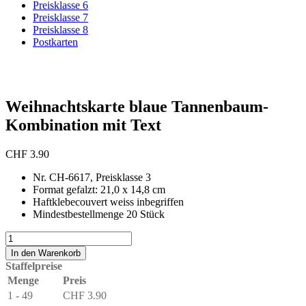
Preisklasse 6
Preisklasse 7
Preisklasse 8
Postkarten
Weihnachtskarte blaue Tannenbaum-
Kombination mit Text
CHF
3.90
Nr. CH-6617, Preisklasse 3
Format gefalzt: 21,0 x 14,8 cm
Haftklebecouvert weiss inbegriffen
Mindestbestellmenge 20 Stück
Weihnachtskarte
blaue
In den Warenkorb
Tannenbaum-
Staffelpreise
Kombination
Menge
Preis
mit
1 - 49
CHF
3.90
Text