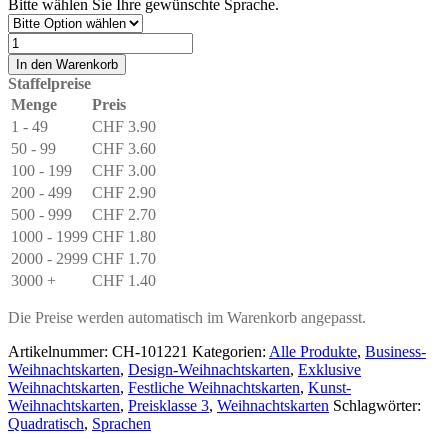
Bitte wählen Sie Ihre gewünschte Sprache.
Weihnachtskarte
Design
In den Warenkorb
«Schneekristall»
Staffelpreise
Blau-
Menge
Preis
Grün-
1 - 49
CHF
3.90
Rot
Menge
50 - 99
CHF
3.60
100 - 199
CHF
3.00
200 - 499
CHF
2.90
500 - 999
CHF
2.70
1000 - 1999
CHF
1.80
2000 - 2999
CHF
1.70
3000 +
CHF
1.40
Die Preise werden automatisch im Warenkorb angepasst.
Artikelnummer:
CH-101221
Kategorien:
Alle Produkte
,
Business-
Weihnachtskarten
,
Design-Weihnachtskarten
,
Exklusive
Weihnachtskarten
,
Festliche Weihnachtskarten
,
Kunst-
Weihnachtskarten
,
Preisklasse 3
,
Weihnachtskarten
Schlagwörter:
Quadratisch
,
Sprachen