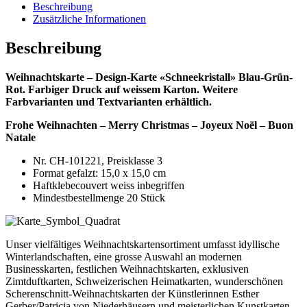
Beschreibung
Zusätzliche Informationen
Beschreibung
Weihnachtskarte – Design-Karte «Schneekristall» Blau-Grün-
Rot. Farbiger Druck auf weissem Karton. Weitere
Farbvarianten und Textvarianten erhältlich.
Frohe Weihnachten – Merry Christmas – Joyeux Noël – Buon
Natale
Nr. CH-101221, Preisklasse 3
Format gefalzt: 15,0 x 15,0 cm
Haftklebecouvert weiss inbegriffen
Mindestbestellmenge 20 Stück
Unser vielfältiges Weihnachtskartensortiment umfasst idyllische
Winterlandschaften, eine grosse Auswahl an modernen
Businesskarten, festlichen Weihnachtskarten, exklusiven
Zimtduftkarten, Schweizerischen Heimatkarten, wunderschönen
Scherenschnitt-Weihnachtskarten der Künstlerinnen Esther
Gerber/Patricia von Niederhäusern und meisterlichen Kunstkarten.