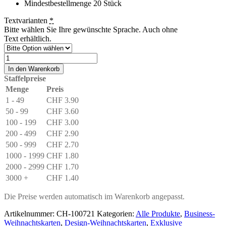
Mindestbestellmenge 20 Stück
Textvarianten
*
Bitte wählen Sie Ihre gewünschte Sprache. Auch ohne
Text erhältlich.
Weihnachtskarte
Design
In den Warenkorb
«Weihnachtszauber»
Staffelpreise
Blau-
Menge
Preis
Orange-
1 - 49
CHF
3.90
Gold
Menge
50 - 99
CHF
3.60
100 - 199
CHF
3.00
200 - 499
CHF
2.90
500 - 999
CHF
2.70
1000 - 1999
CHF
1.80
2000 - 2999
CHF
1.70
3000 +
CHF
1.40
Die Preise werden automatisch im Warenkorb angepasst.
Artikelnummer:
CH-100721
Kategorien:
Alle Produkte
,
Business-
Weihnachtskarten
,
Design-Weihnachtskarten
,
Exklusive