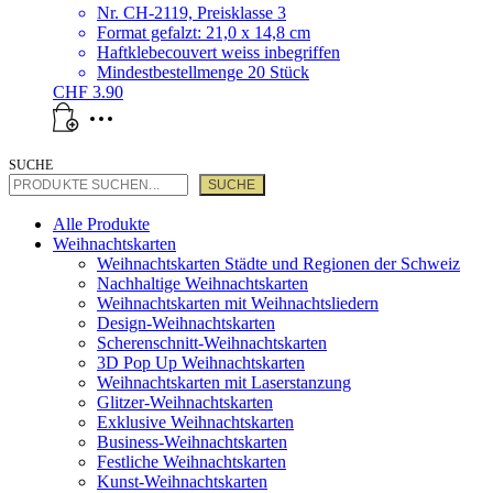
Nr. CH-2119, Preisklasse 3
Format gefalzt: 21,0 x 14,8 cm
Haftklebecouvert weiss inbegriffen
Mindestbestellmenge 20 Stück
CHF
3.90
SUCHE
SUCHE
Alle Produkte
Weihnachtskarten
Weihnachtskarten Städte und Regionen der Schweiz
Nachhaltige Weihnachtskarten
Weihnachtskarten mit Weihnachtsliedern
Design-Weihnachtskarten
Scherenschnitt-Weihnachtskarten
3D Pop Up Weihnachtskarten
Weihnachtskarten mit Laserstanzung
Glitzer-Weihnachtskarten
Exklusive Weihnachtskarten
Business-Weihnachtskarten
Festliche Weihnachtskarten
Kunst-Weihnachtskarten