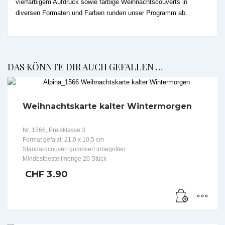
vierfarbigem Aufdruck sowie farbige Weihnachtscouverts in
diversen Formaten und Farben runden unser Programm ab.
DAS KÖNNTE DIR AUCH GEFALLEN …
Weihnachtskarte kalter Wintermorgen
Nr. 1566, Preisklasse 3
Format gefalzt: 21,0 x 10,5 cm
Standardcouvert gummiert inbegriffen
Mindestbestellmenge 20 Stück
CHF
3.90