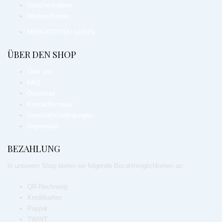
Geschenkideen
Weitere Karten
MEIN KONTO / LOGIN
ÜBER DEN SHOP
Über uns
FAQ
Download
Kontaktformular
Geschäftsbedingungen
Impressum
BEZAHLUNG
In unserem Shop bieten wir folgende Bezahlmöglichkeiten an:
QR-Rechnung
Kreditkarten
Paypal
TWINT