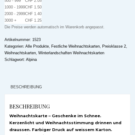
500 - 999
CHF
2.05
1000 - 1999
CHF
1.50
2000 - 2999
CHF
1.40
3000 +
CHF
1.25
Die Preise werden automatisch im Warenkorb angepasst.
Artikelnummer:
1523
Kategorien:
Alle Produkte
,
Festliche Weihnachtskarten
,
Preisklasse 2
,
Weihnachtskarten
,
Winterlandschaften Weihnachtskarten
Schlagwort:
Alpina
BESCHREIBUNG
BESCHREIBUNG
Weihnachtskarte – Geschenke im Schnee.
Kerzenlicht und Weihnachtsstimmung drinnen und
draussen. Farbiger Druck auf weissem Karton.