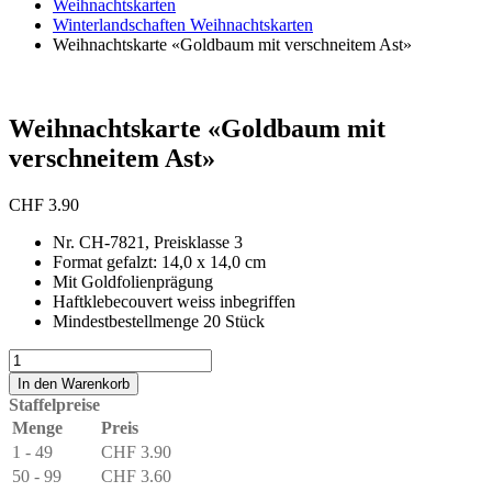
Weihnachtskarten
Winterlandschaften Weihnachtskarten
Weihnachtskarte «Goldbaum mit verschneitem Ast»
Weihnachtskarte «Goldbaum mit
verschneitem Ast»
CHF
3.90
Nr. CH-7821, Preisklasse 3
Format gefalzt: 14,0 x 14,0 cm
Mit Goldfolienprägung
Haftklebecouvert weiss inbegriffen
Mindestbestellmenge 20 Stück
Weihnachtskarte
«Goldbaum
In den Warenkorb
mit
Staffelpreise
verschneitem
Menge
Preis
Ast»
1 - 49
CHF
3.90
Menge
50 - 99
CHF
3.60