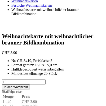
Weihnachtskarten
Festliche Weihnachtskarten
Weihnachtskarte mit weihnachtlicher brauner
Bildkombination
Weihnachtskarte mit weihnachtlicher
brauner Bildkombination
CHF
3.90
Nr. CH-6419, Preisklasse 3
Format gefalzt: 15,0 x 15,0 cm
Haftklebecouvert weiss inbegriffen
Mindestbestellmenge 20 Stück
Weihnachtskarte
mit
In den Warenkorb
weihnachtlicher
Staffelpreise
brauner
Menge
Preis
Bildkombination
1 - 49
CHF
3.90
Menge