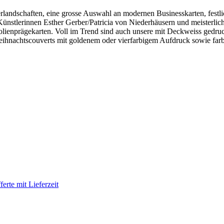
terlandschaften, eine grosse Auswahl an modernen Businesskarten, fest
nstlerinnen Esther Gerber/Patricia von Niederhäusern und meisterliche
olienprägekarten. Voll im Trend sind auch unsere mit Deckweiss gedru
ihnachtscouverts mit goldenem oder vierfarbigem Aufdruck sowie far
erte mit Lieferzeit