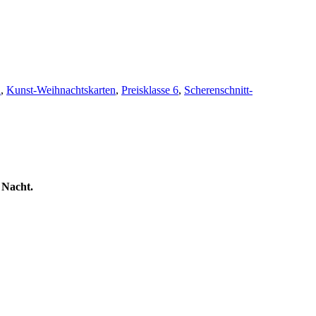
n
,
Kunst-Weihnachtskarten
,
Preisklasse 6
,
Scherenschnitt-
 Nacht.