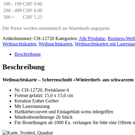
100 - 199
CHF
6.60
200 - 499
CHF
6.00
500 +
CHF
5.25
Die Preise werden automatisch im Warenkorb angepasst.
Artikelnummer:
CH-12720
Kategorien:
Alle Produkte
,
Business-Weih
Weihnachtskarten
,
Weihnachtskarten
,
Weihnachtskarten mit Lasersta
Beschreibung
Beschreibung
Weihnachtskarte – Scherenschnitt «Winterdorf» aus schwarzem K
Nr. CH-12720, Preisklasse 6
Format gefalzt: 15,0 x 15,0 cm
Kreation Esther Gerber
Mit Laserstanzung
Haftklebecouvert und Einlageblatt weiss inbegriffen
Mindestbestellmenge 20 Stück
Für Bestellungen ab 1000 Ex. verlangen Sie bitte eine Offerte m