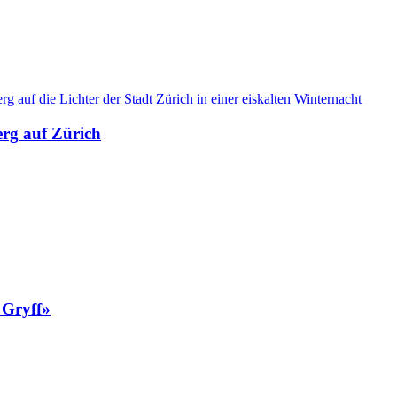
erg auf Zürich
 Gryff»