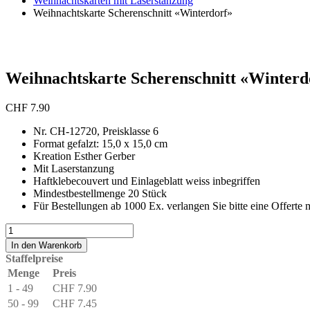
Weihnachtskarten mit Laserstanzung
Weihnachtskarte Scherenschnitt «Winterdorf»
Weihnachtskarte Scherenschnitt «Winterd
CHF
7.90
Nr. CH-12720, Preisklasse 6
Format gefalzt: 15,0 x 15,0 cm
Kreation Esther Gerber
Mit Laserstanzung
Haftklebecouvert und Einlageblatt weiss inbegriffen
Mindestbestellmenge 20 Stück
Für Bestellungen ab 1000 Ex. verlangen Sie bitte eine Offerte m
Weihnachtskarte
Scherenschnitt
In den Warenkorb
«Winterdorf»
Staffelpreise
Menge
Menge
Preis
1 - 49
CHF
7.90
50 - 99
CHF
7.45