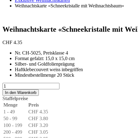
Exklusive Weihnachtskarten
Weihnachtskarte «Schneekristalle mit Weihnachtsbaum»
Weihnachtskarte «Schneekristalle mit W
CHF
4.35
Nr. CH-5025, Preisklasse 4
Format gefalzt: 15,0 x 15,0 cm
Silber- und Goldfolienprägung
Haftklebecouvert weiss inbegriffen
Mindestbestellmenge 20 Stück
Weihnachtskarte
«Schneekristalle
In den Warenkorb
mit
Staffelpreise
Weihnachtsbaum»
Menge
Preis
Menge
1 - 49
CHF
4.35
50 - 99
CHF
3.80
100 - 199
CHF
3.20
200 - 499
CHF
3.05