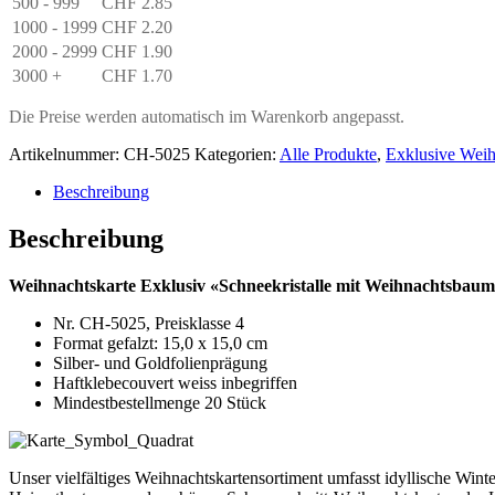
500 - 999
CHF
2.85
1000 - 1999
CHF
2.20
2000 - 2999
CHF
1.90
3000 +
CHF
1.70
Die Preise werden automatisch im Warenkorb angepasst.
Artikelnummer:
CH-5025
Kategorien:
Alle Produkte
,
Exklusive Weih
Beschreibung
Beschreibung
Weihnachtskarte Exklusiv «Schneekristalle mit Weihnachtsbaum»
Nr. CH-5025, Preisklasse 4
Format gefalzt: 15,0 x 15,0 cm
Silber- und Goldfolienprägung
Haftklebecouvert weiss inbegriffen
Mindestbestellmenge 20 Stück
Unser vielfältiges Weihnachtskartensortiment umfasst idyllische Win