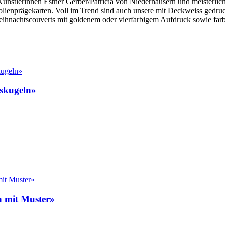
nstlerinnen Esther Gerber/Patricia von Niederhäusern und meisterliche
olienprägekarten. Voll im Trend sind auch unsere mit Deckweiss gedru
ihnachtscouverts mit goldenem oder vierfarbigem Aufdruck sowie far
skugeln»
 mit Muster»