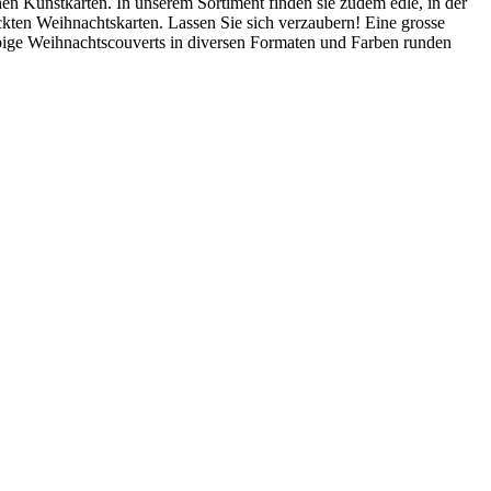
n Kunstkarten. In unserem Sortiment finden sie zudem edle, in der
ckten Weihnachtskarten. Lassen Sie sich verzaubern! Eine grosse
bige Weihnachtscouverts in diversen Formaten und Farben runden