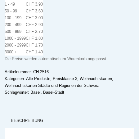
an
1 - 49
CHF
3.90
der
50 - 99
CHF
3.60
Rheinpromenade
100 - 199
CHF
3.00
Menge
200 - 499
CHF
2.90
500 - 999
CHF
2.70
1000 - 1999
CHF
1.80
2000 - 2999
CHF
1.70
3000 +
CHF
1.40
Die Preise werden automatisch im Warenkorb angepasst.
Artikelnummer:
CH-2516
Kategorien:
Alle Produkte
,
Preisklasse 3
,
Weihnachtskarten
,
Weihnachtskarten Städte und Regionen der Schweiz
Schlagwörter:
Basel
,
Basel-Stadt
BESCHREIBUNG