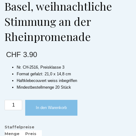
Basel, weihnachtliche
Stimmung an der
Rheinpromenade
CHF
3.90
Nr. CH-2516, Preisklasse 3
Format gefalzt: 21,0 x 14,8 cm
Haftklebecouvert weiss inbegriffen
Mindestbestellmenge 20 Stück
Weihnachtskarte
In den Warenkorb
Stadt
Basel,
weihnachtliche
Staffelpreise
Stimmung
Menge
Preis