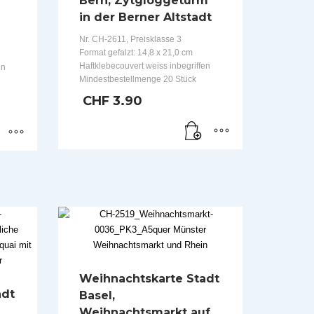
Bern, Zytgloggeturm
in der Berner Altstadt
Nr. CH-2611, Preisklasse 3
Format gefalzt: 14,8 x 21,0 cm
Haftklebecouvert weiss inbegriffen
en
Mindestbestellmenge 20 Stück
CHF
3.90
Weihnachtskarte Stadt
adt
Basel,
Weihnachtsmarkt auf