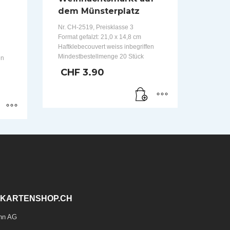
dem Münsterplatz
Nr. CH-2519, Preisklasse 3
Format gefalzt: 21,0 x 14,8 cm
Haftklebecouvert weiss inbegriffen
Mindestbestellmenge 20 Stück
en
CHF
3.90
KARTENSHOP.CH
nn AG