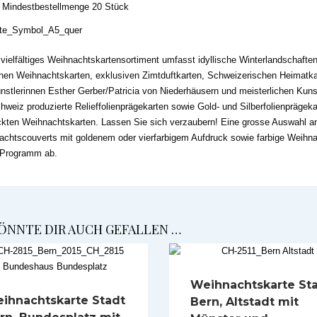
Mindestbestellmenge 20 Stück
vielfältiges Weihnachtskartensortiment umfasst idyllische Winterlandschaft
chen Weihnachtskarten, exklusiven Zimtduftkarten, Schweizerischen Heimat
nstlerinnen Esther Gerber/Patricia von Niederhäusern und meisterlichen Kuns
hweiz produzierte Relieffolienprägekarten sowie Gold- und Silberfolienprägek
kten Weihnachtskarten. Lassen Sie sich verzaubern! Eine grosse Auswahl an
chtscouverts mit goldenem oder vierfarbigem Aufdruck sowie farbige Weihn
 Programm ab.
ÖNNTE DIR AUCH GEFALLEN …
Weihnachtskarte St
ihnachtskarte Stadt
Bern, Altstadt mit