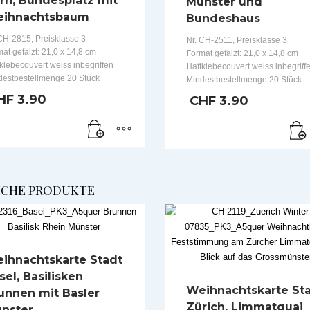
rn, Bundesplatz mit
Münster und
ihnachtsbaum
Bundeshaus
CH-2815, Preisklasse 3
Nr. CH-2511, Preisklasse 3
at gefalzt: 21,0 x 14,8 cm
Format gefalzt: 21,0 x 14,8 cm
klebecouvert weiss inbegriffen
Haftklebecouvert weiss inbegriff
destbestellmenge 20 Stück
Mindestbestellmenge 20 Stück
HF
3.90
CHF
3.90
ICHE PRODUKTE
ihnachtskarte Stadt
sel, Basilisken
Weihnachtskarte St
unnen mit Basler
Zürich, Limmatquai
nster