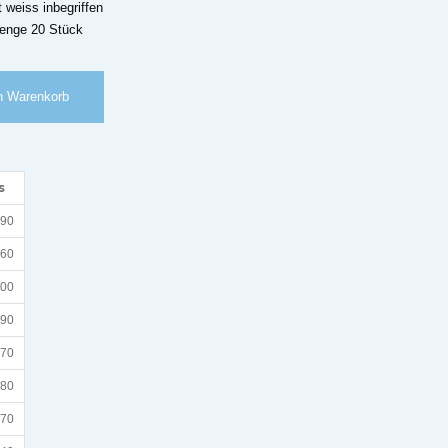
 weiss inbegriffen
menge 20 Stück
n Warenkorb
s
.90
.60
.00
.90
.70
.80
.70