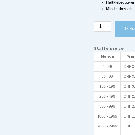
Haftklebecouvert
Mindestbestell
Weihnachtskarte
In de
Stadt
Bern
«beleuchtete
Staffelpreise
Berner
Menge
Prei
Altstadt»
Menge
1 - 49
CHF
3
50 - 99
CHF
3
100 - 199
CHF
3
200 - 499
CHF
2
500 - 999
CHF
2
1000 - 1999
CHF
1
2000 - 2999
CHF
1