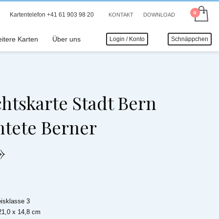
Kartentelefon +41 61 903 98 20
KONTAKT
DOWNLOAD
itere Karten
Über uns
Login / Konto
Schnäppchen
htskarte Stadt Bern
htete Berner
»
eisklasse 3
21,0 x 14,8 cm