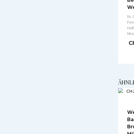
Be
We
Nr. 
Form
Haft
Min
C
ÄHNL
We
Ba
Br
Mü