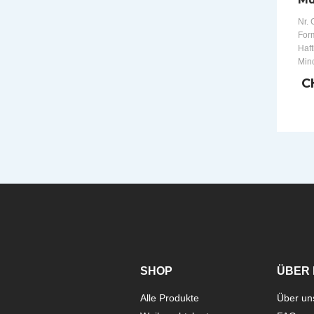
Nr. 
Form
Haft
Min
C
SHOP
ÜBER 
Alle Produkte
Über un