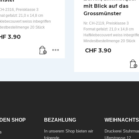
mit Blick auf das
CH-2316, Preisklasse 3
Grossmünster
at gefalzt: 21,0 x 14,8 cm
klebecouvert weiss inbegriffen
Nr. CH-2119, Preisklasse 3
destbestellmenge 20 Stück
Format gefalzt: 21,0 x 14,8 cm
Haftklebecouvert weiss inbegriff
HF
3.90
Mindestbestellmenge 20 Stück
CHF
3.90
DEN SHOP
BEZAHLUNG
WEIHNACHTS
In unserem Shop bieten wir
Druckerei Stuhrma
s
folgende
Uferstrasse 12