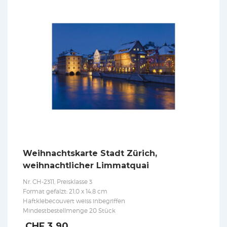
Weihnachtskarte Stadt Zürich,
weihnachtlicher Limmatquai
Nr. CH-2311, Preisklasse 3
Format gefalzt: 21,0 x 14,8 cm
Haftklebecouvert weiss inbegriffen
Mindestbestellmenge 20 Stück
CHF
3.90