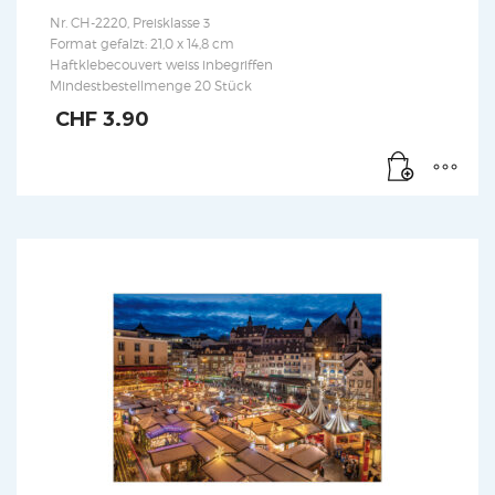
Nr. CH-2220, Preisklasse 3
Format gefalzt: 21,0 x 14,8 cm
Haftklebecouvert weiss inbegriffen
Mindestbestellmenge 20 Stück
CHF
3.90