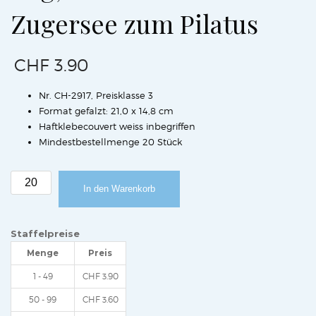
Zugersee zum Pilatus
CHF
3.90
Nr. CH-2917, Preisklasse 3
Format gefalzt: 21,0 x 14,8 cm
Haftklebecouvert weiss inbegriffen
Mindestbestellmenge 20 Stück
Weihnachtskarte
In den Warenkorb
Stadt
Zug,
mit
Staffelpreise
Blick
Menge
Preis
über
den
1 - 49
CHF
3.90
Zugersee
50 - 99
CHF
3.60
zum