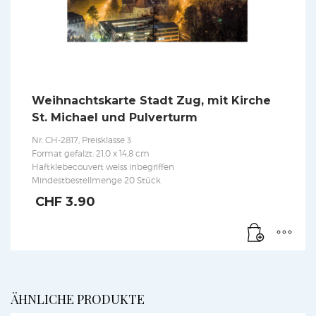
Weihnachtskarte Stadt Zug, mit Kirche
St. Michael und Pulverturm
Nr. CH-2817, Preisklasse 3
Format gefalzt: 21,0 x 14,8 cm
Haftklebecouvert weiss inbegriffen
Mindestbestellmenge 20 Stück
CHF
3.90
ÄHNLICHE PRODUKTE