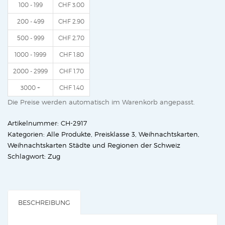
Pilatus
100 - 199
CHF
3.00
Menge
200 - 499
CHF
2.90
500 - 999
CHF
2.70
1000 - 1999
CHF
1.80
2000 - 2999
CHF
1.70
3000 +
CHF
1.40
Die Preise werden automatisch im Warenkorb angepasst.
Artikelnummer:
CH-2917
Kategorien:
Alle Produkte
,
Preisklasse 3
,
Weihnachtskarten
,
Weihnachtskarten Städte und Regionen der Schweiz
Schlagwort:
Zug
BESCHREIBUNG