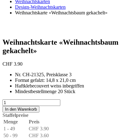
Weihnachtskarten
Design-Weihnachtskarten
Weihnachtskarte «Weihnachtsbaum gekachelt»
Weihnachtskarte «Weihnachtsbaum
gekachelt»
CHF
3.90
Nr. CH-21325, Preisklasse 3
Format gefalzt: 14,8 x 21,0 cm
Haftklebecouvert weiss inbegriffen
Mindestbestellmenge 20 Stück
Weihnachtskarte
«Weihnachtsbaum
In den Warenkorb
gekachelt»
Staffelpreise
Menge
Menge
Preis
1 - 49
CHF
3.90
50 - 99
CHF
3.60