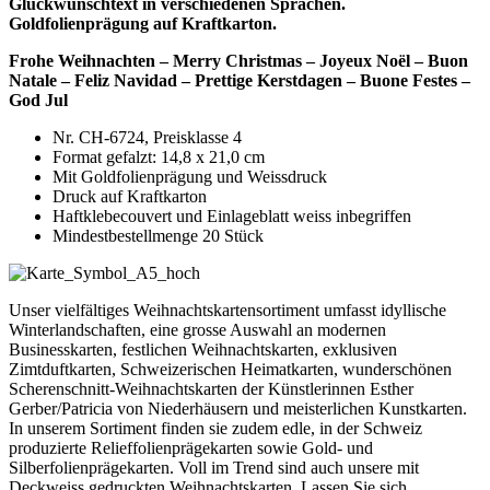
Glückwunschtext in verschiedenen Sprachen.
Goldfolienprägung auf Kraftkarton.
Frohe Weihnachten – Merry Christmas – Joyeux Noël – Buon
Natale – Feliz Navidad – Prettige Kerstdagen – Buone Festes –
God Jul
Nr. CH-6724, Preisklasse 4
Format gefalzt: 14,8 x 21,0 cm
Mit Goldfolienprägung und Weissdruck
Druck auf Kraftkarton
Haftklebecouvert und Einlageblatt weiss inbegriffen
Mindestbestellmenge 20 Stück
Unser vielfältiges Weihnachtskartensortiment umfasst idyllische
Winterlandschaften, eine grosse Auswahl an modernen
Businesskarten, festlichen Weihnachtskarten, exklusiven
Zimtduftkarten, Schweizerischen Heimatkarten, wunderschönen
Scherenschnitt-Weihnachtskarten der Künstlerinnen Esther
Gerber/Patricia von Niederhäusern und meisterlichen Kunstkarten.
In unserem Sortiment finden sie zudem edle, in der Schweiz
produzierte Relieffolienprägekarten sowie Gold- und
Silberfolienprägekarten. Voll im Trend sind auch unsere mit
Deckweiss gedruckten Weihnachtskarten. Lassen Sie sich