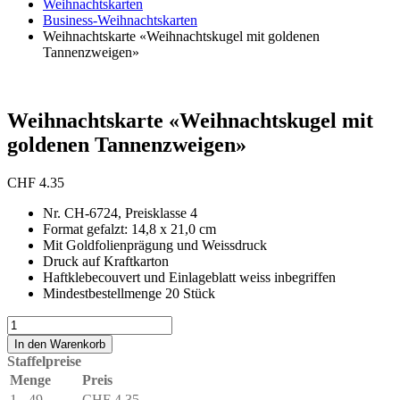
Weihnachtskarten
Business-Weihnachtskarten
Weihnachtskarte «Weihnachtskugel mit goldenen
Tannenzweigen»
Weihnachtskarte «Weihnachtskugel mit
goldenen Tannenzweigen»
CHF
4.35
Nr. CH-6724, Preisklasse 4
Format gefalzt: 14,8 x 21,0 cm
Mit Goldfolienprägung und Weissdruck
Druck auf Kraftkarton
Haftklebecouvert und Einlageblatt weiss inbegriffen
Mindestbestellmenge 20 Stück
Weihnachtskarte
«Weihnachtskugel
In den Warenkorb
mit
Staffelpreise
goldenen
Menge
Preis
Tannenzweigen»
1 - 49
CHF
4.35