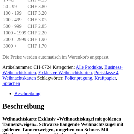
Menge
50 - 99
CHF
3.80
100 - 199
CHF
3.20
200 - 499
CHF
3.05
500 - 999
CHF
2.85
1000 - 1999
CHF
2.20
2000 - 2999
CHF
1.90
3000 +
CHF
1.70
Die Preise werden automatisch im Warenkorb angepasst.
Artikelnummer:
CH-6724
Kategorien:
Alle Produkte
,
Business-
Weihnachtskarten
,
Exklusive Weihnachtskarten
,
Preisklasse 4
,
Weihnachtskarten
Schlagwörter:
Folienprägung
,
Kraftpapier
,
Sprachen
Beschreibung
Beschreibung
Weihnachtskarte Exklusiv «Weihnachtskugel mit goldenen
Tannenzweigen». Schwarze hängende Weihnachtskugel mit
goldenen Tannenzweigen, umgeben von Schnee. Mit