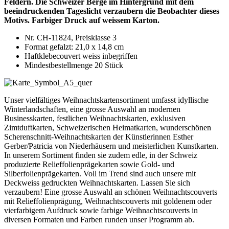
Feldern. Die Schweizer Berge im Hintergrund mit dem
beeindruckenden Tageslicht verzaubern die Beobachter dieses
Motivs. Farbiger Druck auf weissem Karton.
Nr. CH-11824, Preisklasse 3
Format gefalzt: 21,0 x 14,8 cm
Haftklebecouvert weiss inbegriffen
Mindestbestellmenge 20 Stück
Unser vielfältiges Weihnachtskartensortiment umfasst idyllische
Winterlandschaften, eine grosse Auswahl an modernen
Businesskarten, festlichen Weihnachtskarten, exklusiven
Zimtduftkarten, Schweizerischen Heimatkarten, wunderschönen
Scherenschnitt-Weihnachtskarten der Künstlerinnen Esther
Gerber/Patricia von Niederhäusern und meisterlichen Kunstkarten.
In unserem Sortiment finden sie zudem edle, in der Schweiz
produzierte Relieffolienprägekarten sowie Gold- und
Silberfolienprägekarten. Voll im Trend sind auch unsere mit
Deckweiss gedruckten Weihnachtskarten. Lassen Sie sich
verzaubern! Eine grosse Auswahl an schönen Weihnachtscouverts
mit Relieffolienprägung, Weihnachtscouverts mit goldenem oder
vierfarbigem Aufdruck sowie farbige Weihnachtscouverts in
diversen Formaten und Farben runden unser Programm ab.