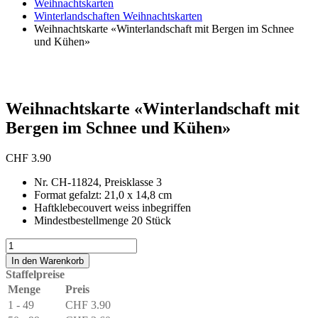
Weihnachtskarten
Winterlandschaften Weihnachtskarten
Weihnachtskarte «Winterlandschaft mit Bergen im Schnee
und Kühen»
Weihnachtskarte «Winterlandschaft mit
Bergen im Schnee und Kühen»
CHF
3.90
Nr. CH-11824, Preisklasse 3
Format gefalzt: 21,0 x 14,8 cm
Haftklebecouvert weiss inbegriffen
Mindestbestellmenge 20 Stück
Weihnachtskarte
«Winterlandschaft
In den Warenkorb
mit
Staffelpreise
Bergen
Menge
Preis
im
1 - 49
CHF
3.90
Schnee