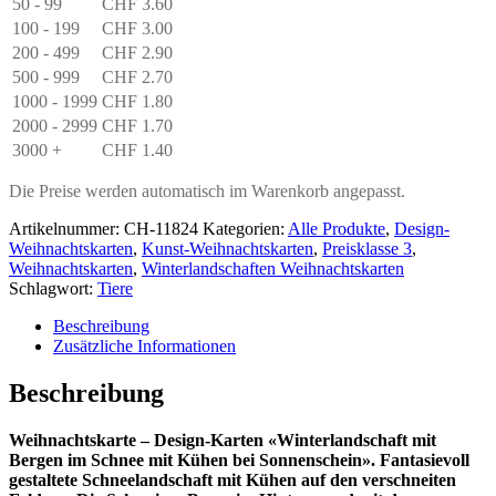
und
50 - 99
CHF
3.60
Kühen»
100 - 199
CHF
3.00
Menge
200 - 499
CHF
2.90
500 - 999
CHF
2.70
1000 - 1999
CHF
1.80
2000 - 2999
CHF
1.70
3000 +
CHF
1.40
Die Preise werden automatisch im Warenkorb angepasst.
Artikelnummer:
CH-11824
Kategorien:
Alle Produkte
,
Design-
Weihnachtskarten
,
Kunst-Weihnachtskarten
,
Preisklasse 3
,
Weihnachtskarten
,
Winterlandschaften Weihnachtskarten
Schlagwort:
Tiere
Beschreibung
Zusätzliche Informationen
Beschreibung
Weihnachtskarte – Design-Karten «Winterlandschaft mit
Bergen im Schnee mit Kühen bei Sonnenschein». Fantasievoll
gestaltete Schneelandschaft mit Kühen auf den verschneiten