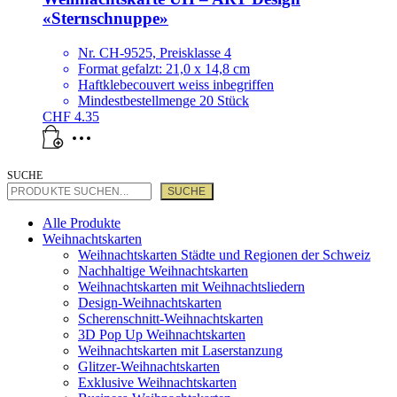
«Sternschnuppe»
Nr. CH-9525, Preisklasse 4
Format gefalzt: 21,0 x 14,8 cm
Haftklebecouvert weiss inbegriffen
Mindestbestellmenge 20 Stück
CHF
4.35
SUCHE
SUCHE
Alle Produkte
Weihnachtskarten
Weihnachtskarten Städte und Regionen der Schweiz
Nachhaltige Weihnachtskarten
Weihnachtskarten mit Weihnachtsliedern
Design-Weihnachtskarten
Scherenschnitt-Weihnachtskarten
3D Pop Up Weihnachtskarten
Weihnachtskarten mit Laserstanzung
Glitzer-Weihnachtskarten
Exklusive Weihnachtskarten