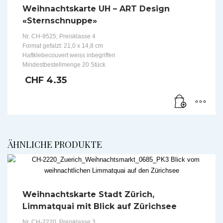
Weihnachtskarte UH – ART Design
«Sternschnuppe»
Nr. CH-9525, Preisklasse 4
Format gefalzt: 21,0 x 14,8 cm
Haftklebecouvert weiss inbegriffen
Mindestbestellmenge 20 Stück
CHF
4.35
ÄHNLICHE PRODUKTE
Weihnachtskarte Stadt Zürich,
Limmatquai mit Blick auf Zürichsee
Nr. CH-2220, Preisklasse 3