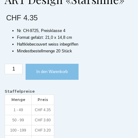
CHF
4.35
Nr. CH-9725, Preisklasse 4
Format gefalzt: 21,0 x 14,8 cm
Haftklebecouvert weiss inbegriffen
Mindestbestellmenge 20 Stück
Weihnachtskarte
In den Warenkorb
UH
–
ART
Staffelpreise
Design
Menge
Preis
«Starshine»
Menge
1 - 49
CHF
4.35
50 - 99
CHF
3.80
100 - 199
CHF
3.20