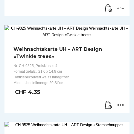
Weihnachtskarte UH – ART Design
«Twinkle trees»
Nr. CH-9825, Preisklasse 4
Format gefalzt: 21,0 x 14,8 cm
Haftklebecouvert weiss inbegriffen
Mindestbestellmenge 20 Stück
CHF
4.35