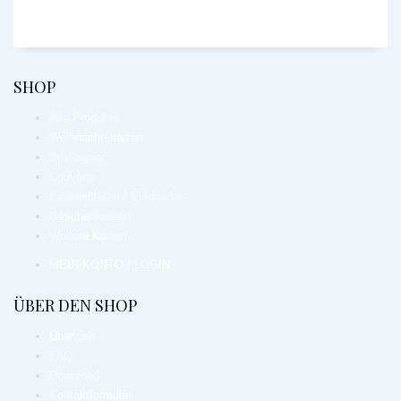
SHOP
Alle Produkte
Weihnachtskarten
Briefpapier
Couverts
Einlageblätter / Eindrucke
Geschenkideen
Weitere Karten
MEIN KONTO / LOGIN
ÜBER DEN SHOP
Über uns
FAQ
Download
Kontaktformular