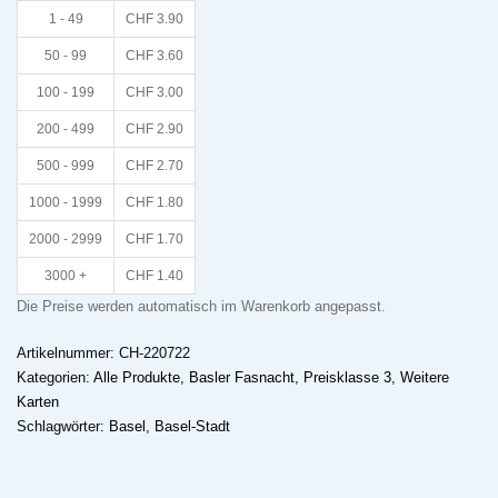
1 - 49
CHF
3.90
50 - 99
CHF
3.60
100 - 199
CHF
3.00
200 - 499
CHF
2.90
500 - 999
CHF
2.70
1000 - 1999
CHF
1.80
2000 - 2999
CHF
1.70
3000 +
CHF
1.40
Die Preise werden automatisch im Warenkorb angepasst.
Artikelnummer:
CH-220722
Kategorien:
Alle Produkte
,
Basler Fasnacht
,
Preisklasse 3
,
Weitere
Karten
Schlagwörter:
Basel
,
Basel-Stadt