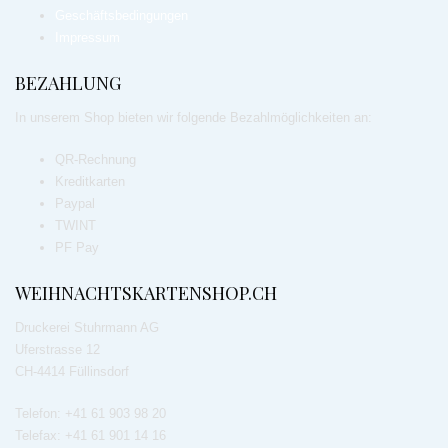
Geschäftsbedingungen
Impressum
BEZAHLUNG
In unserem Shop bieten wir folgende Bezahlmöglichkeiten an:
QR-Rechnung
Kreditkarten
Paypal
TWINT
PF Pay
WEIHNACHTSKARTENSHOP.CH
Druckerei Stuhrmann AG
Uferstrasse 12
CH-4414 Füllinsdorf
Telefon: +41 61 903 98 20
Telefax: +41 61 901 14 16