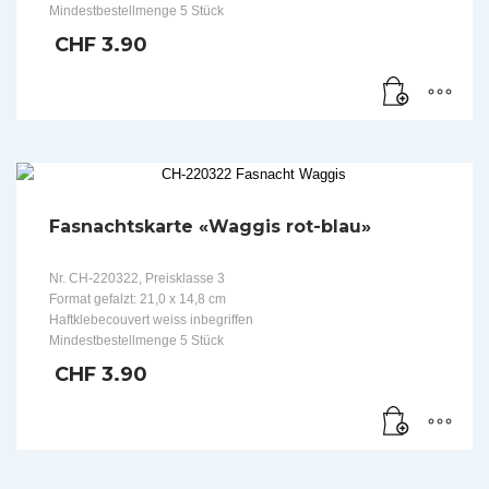
Mindestbestellmenge 5 Stück
CHF
3.90
Fasnachtskarte «Waggis rot-blau»
Nr. CH-220322, Preisklasse 3
Format gefalzt: 21,0 x 14,8 cm
Haftklebecouvert weiss inbegriffen
Mindestbestellmenge 5 Stück
CHF
3.90