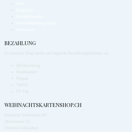
FAQ
Download
Kontaktformular
Geschäftsbedingungen
Impressum
BEZAHLUNG
In unserem Shop bieten wir folgende Bezahlmöglichkeiten an:
QR-Rechnung
Kreditkarten
Paypal
TWINT
PF Pay
WEIHNACHTSKARTENSHOP.CH
Druckerei Stuhrmann AG
Uferstrasse 12
CH-4414 Füllinsdorf