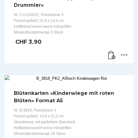
Drummler»
Nr. CH-220522, Preisklasse 3
Format gefalzt: 21,0 x 14,8 cm
Haftklebecouvert weiss inbegriffen
Mindestbestellmenge 5 Stück
CHF
3.90
Blütenkarten «Kinderwiege mit roten
Blüten» Format A5
Nr. B-3818, Preisklasse 4
Format gefalzt: 14,8 x 21,0 cm
Veredelung: mit partiellem Glanzlack
Haftklebecouvert weiss inbegriffen
Mindestbestellmenge 20 Stück