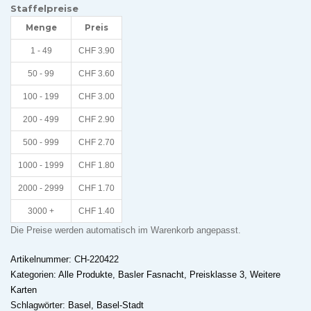
Staffelpreise
in
Menge
Preis
Gelb»
Menge
1 - 49
CHF
3.90
50 - 99
CHF
3.60
100 - 199
CHF
3.00
200 - 499
CHF
2.90
500 - 999
CHF
2.70
1000 - 1999
CHF
1.80
2000 - 2999
CHF
1.70
3000 +
CHF
1.40
Die Preise werden automatisch im Warenkorb angepasst.
Artikelnummer:
CH-220422
Kategorien:
Alle Produkte
,
Basler Fasnacht
,
Preisklasse 3
,
Weitere
Karten
Schlagwörter:
Basel
,
Basel-Stadt