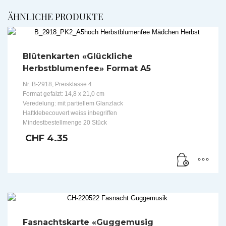
ÄHNLICHE PRODUKTE
Blütenkarten «Glückliche
Herbstblumenfee» Format A5
Nr. B-2918, Preisklasse 4
Format gefalzt: 14,8 x 21,0 cm
Veredelung: mit partiellem Glanzlack
Haftklebecouvert weiss inbegriffen
Mindestbestellmenge 20 Stück
CHF
4.35
Fasnachtskarte «Guggemusig