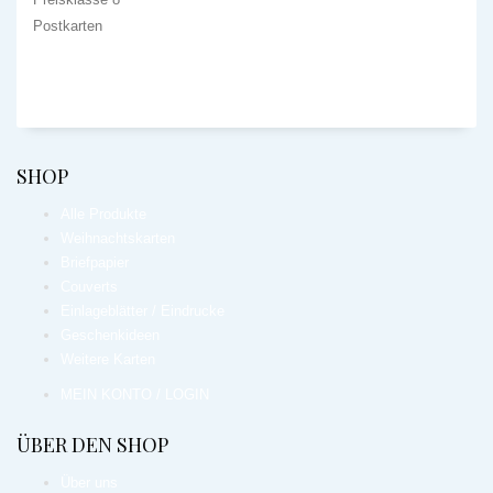
Postkarten
SHOP
Alle Produkte
Weihnachtskarten
Briefpapier
Couverts
Einlageblätter / Eindrucke
Geschenkideen
Weitere Karten
MEIN KONTO / LOGIN
ÜBER DEN SHOP
Über uns