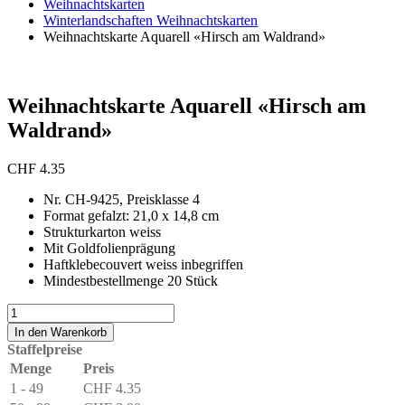
Weihnachtskarten
Winterlandschaften Weihnachtskarten
Weihnachtskarte Aquarell «Hirsch am Waldrand»
Weihnachtskarte Aquarell «Hirsch am
Waldrand»
CHF
4.35
Nr. CH-9425, Preisklasse 4
Format gefalzt: 21,0 x 14,8 cm
Strukturkarton weiss
Mit Goldfolienprägung
Haftklebecouvert weiss inbegriffen
Mindestbestellmenge 20 Stück
Weihnachtskarte
Aquarell
In den Warenkorb
«Hirsch
Staffelpreise
am
Menge
Preis
Waldrand»
1 - 49
CHF
4.35
Menge