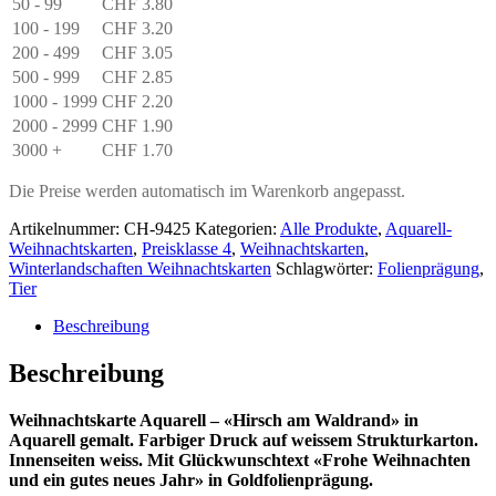
50 - 99
CHF
3.80
100 - 199
CHF
3.20
200 - 499
CHF
3.05
500 - 999
CHF
2.85
1000 - 1999
CHF
2.20
2000 - 2999
CHF
1.90
3000 +
CHF
1.70
Die Preise werden automatisch im Warenkorb angepasst.
Artikelnummer:
CH-9425
Kategorien:
Alle Produkte
,
Aquarell-
Weihnachtskarten
,
Preisklasse 4
,
Weihnachtskarten
,
Winterlandschaften Weihnachtskarten
Schlagwörter:
Folienprägung
,
Tier
Beschreibung
Beschreibung
Weihnachtskarte Aquarell – «Hirsch am Waldrand» in
Aquarell gemalt. Farbiger Druck auf weissem Strukturkarton.
Innenseiten weiss. Mit Glückwunschtext «Frohe Weihnachten
und ein gutes neues Jahr» in Goldfolienprägung.