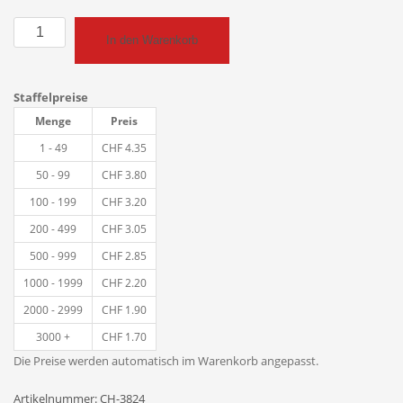
Weihnachtskarte
In den Warenkorb
«Hängender
Weihnachtsmann»
Menge
Staffelpreise
Menge
Preis
1 - 49
CHF
4.35
50 - 99
CHF
3.80
100 - 199
CHF
3.20
200 - 499
CHF
3.05
500 - 999
CHF
2.85
1000 - 1999
CHF
2.20
2000 - 2999
CHF
1.90
3000 +
CHF
1.70
Die Preise werden automatisch im Warenkorb angepasst.
Artikelnummer:
CH-3824