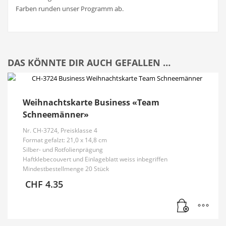
Farben runden unser Programm ab.
DAS KÖNNTE DIR AUCH GEFALLEN …
Weihnachtskarte Business «Team
Schneemänner»
Nr. CH-3724, Preisklasse 4
Format gefalzt: 21,0 x 14,8 cm
Silber- und Rotfolienprägung
Haftklebecouvert und Einlageblatt weiss inbegriffen
Mindestbestellmenge 20 Stück
CHF
4.35