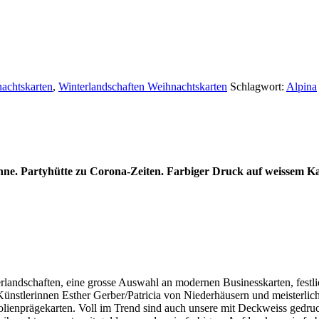
achtskarten
,
Winterlandschaften Weihnachtskarten
Schlagwort:
Alpina
ne. Partyhütte zu Corona-Zeiten. Farbiger Druck auf weissem Kar
terlandschaften, eine grosse Auswahl an modernen Businesskarten, fest
nstlerinnen Esther Gerber/Patricia von Niederhäusern und meisterliche
olienprägekarten. Voll im Trend sind auch unsere mit Deckweiss gedru