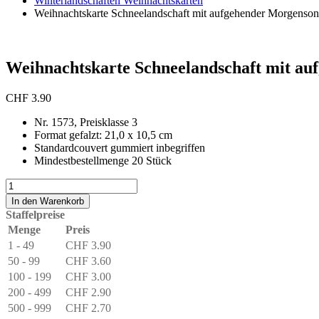
Winterlandschaften Weihnachtskarten
Weihnachtskarte Schneelandschaft mit aufgehender Morgenso
Weihnachtskarte Schneelandschaft mit a
CHF
3.90
Nr. 1573, Preisklasse 3
Format gefalzt: 21,0 x 10,5 cm
Standardcouvert gummiert inbegriffen
Mindestbestellmenge 20 Stück
Weihnachtskarte
Schneelandschaft
In den Warenkorb
mit
Staffelpreise
aufgehender
Menge
Preis
Morgensonne
1 - 49
CHF
3.90
Menge
50 - 99
CHF
3.60
100 - 199
CHF
3.00
200 - 499
CHF
2.90
500 - 999
CHF
2.70