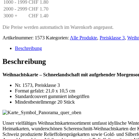
1000 - 1999
CHF
1.80
2000 - 2999
CHF
1.70
3000 +
CHF
1.40
Die Preise werden automatisch im Warenkorb angepasst.
Artikelnummer:
1573
Kategorien:
Alle Produkte
,
Preisklasse 3
,
Weihn
Beschreibung
Beschreibung
Weihnachtskarte – Schneelandschaft mit aufgehender Morgenson
Nr. 1573, Preisklasse 3
Format gefalzt: 21,0 x 10,5 cm
Standardcouvert gummiert inbegriffen
Mindestbestellmenge 20 Stück
Unser vielfältiges Weihnachtskartensortiment umfasst idyllische Win
Heimatkarten, wunderschönen Scherenschnitt-Weihnachtskarten der Kü
Schweiz produzierte Relieffolienprägekarten sowie Gold- und Silberf