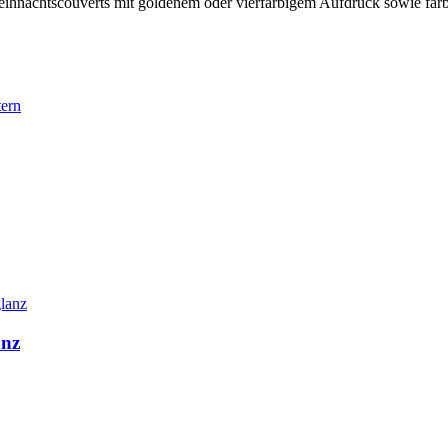
ihnachtscouverts mit goldenem oder vierfarbigem Aufdruck sowie far
anz