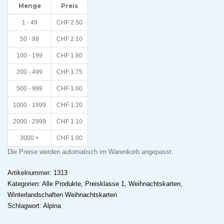
Menge
Preis
1 - 49
CHF
2.50
50 - 99
CHF
2.10
100 - 199
CHF
1.80
200 - 499
CHF
1.75
500 - 999
CHF
1.60
1000 - 1999
CHF
1.20
2000 - 2999
CHF
1.10
3000 +
CHF
1.00
Die Preise werden automatisch im Warenkorb angepasst.
Artikelnummer:
1313
Kategorien:
Alle Produkte
,
Preisklasse 1
,
Weihnachtskarten
,
Winterlandschaften Weihnachtskarten
Schlagwort:
Alpina