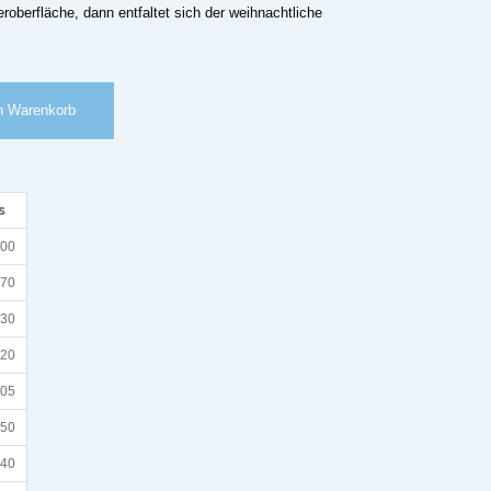
roberfläche, dann entfaltet sich der weihnachtliche
n Warenkorb
s
.00
.70
.30
.20
.05
.50
.40