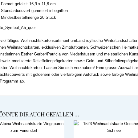
Format gefalzt: 16,9 x 11,8 cm
Standardcouvert gummiert inbegriffen
Mindestbestellmenge 20 Stück
vielfältiges Weihnachtskartensortiment umfasst idyllische Winterlandschaft
chen Weihnachtskarten, exklusiven Zimtduftkarten, Schweizerischen Heimat
nstlerinnen Esther Gerber/Patricia von Niederhäusern und meisterlichen Kuns
hweiz produzierte Relieffolienprägekarten sowie Gold- und Silberfolienprägek
kten Weihnachtskarten. Lassen Sie sich verzaubern! Eine grosse Auswahl an
chtscouverts mit goldenem oder vierfarbigem Aufdruck sowie farbige Weihn
 Programm ab.
ÖNNTE DIR AUCH GEFALLEN …