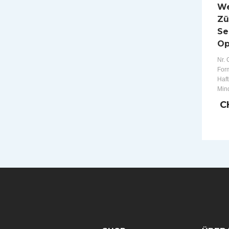
We
Zü
Se
Op
Nr. 
Form
Haft
Min
C